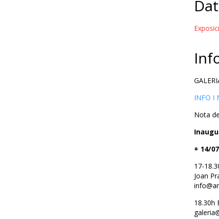
Dat
Exposic
Inf
GALERI
INFO I
Nota de 
Inaugur
+ 14/07
17-18.3
Joan Pra
info@ar
18.30h 
galeria