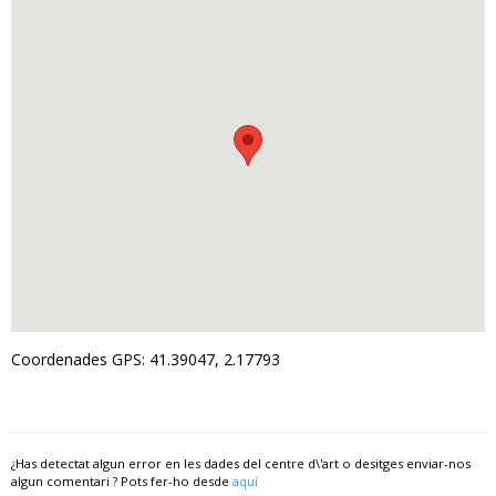
Coordenades GPS: 41.39047, 2.17793
¿Has detectat algun error en les dades del centre d\'art o desitges enviar-nos
algun comentari ? Pots fer-ho desde
aquí