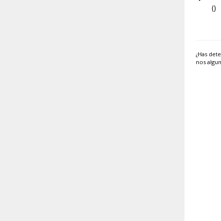
()
¿Has dete
nos algun