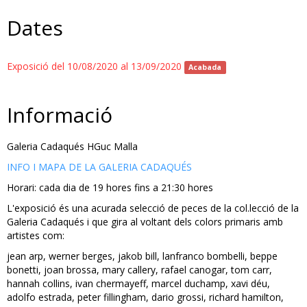
Dates
Exposició del 10/08/2020 al 13/09/2020
Acabada
Informació
Galeria Cadaqués HGuc Malla
INFO I MAPA DE LA GALERIA CADAQUÉS
Horari: cada dia de 19 hores fins a 21:30 hores
L'exposició és una acurada selecció de peces de la col.lecció de la
Galeria Cadaqués i que gira al voltant dels colors primaris amb
artistes com:
jean arp, werner berges, jakob bill, lanfranco bombelli, beppe
bonetti, joan brossa, mary callery, rafael canogar, tom carr,
hannah collins, ivan chermayeff, marcel duchamp, xavi déu,
adolfo estrada, peter fillingham, dario grossi, richard hamilton,