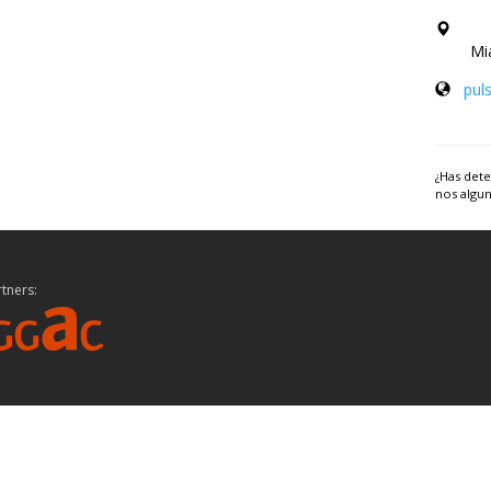
Miami
pul
¿Has dete
nos algun
tners: