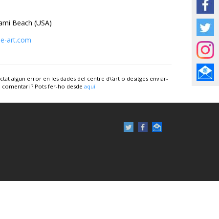
 Beach (USA)
se-art.com
ctat algun error en les dades del centre d\'art o desitges enviar-
 comentari ? Pots fer-ho desde
aquí