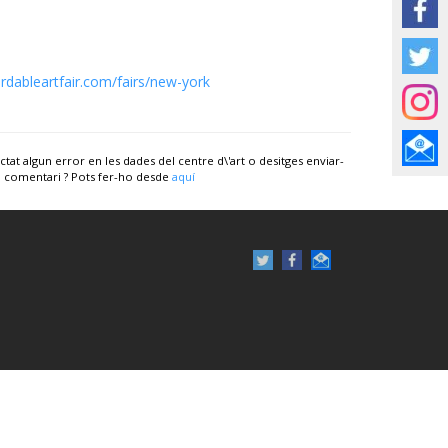
ordableartfair.com/fairs/new-york
ctat algun error en les dades del centre d\'art o desitges enviar-
 comentari ? Pots fer-ho desde
aquí