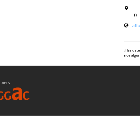
()
aff
¿Has dete
nos algun
tners: