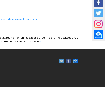
.amsterdamartfair.com
ctat algun error en les dades del centre d\'art o desitges enviar-
 comentari ? Pots fer-ho desde
aquí