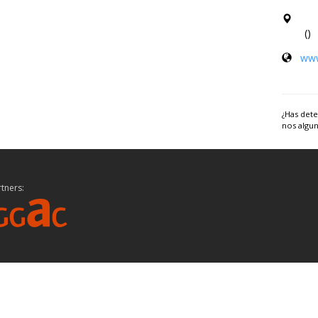
()
www
¿Has dete
nos algun
tners: