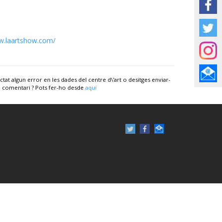
.laartshow.com/
ctat algun error en les dades del centre d\'art o desitges enviar-
 comentari ? Pots fer-ho desde
aquí