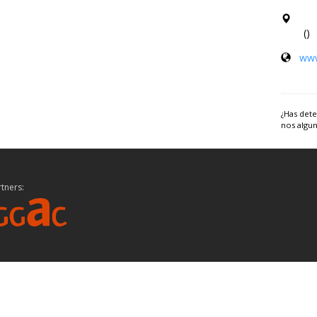
()
www
¿Has dete
nos algun
tners: