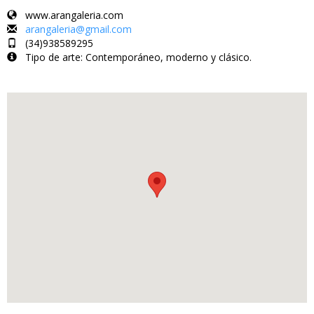
www.arangaleria.com
arangaleria@gmail.com
(34)938589295
Tipo de arte: Contemporáneo, moderno y clásico.