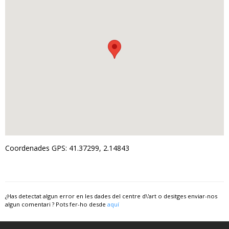
Coordenades GPS: 41.37299, 2.14843
¿Has detectat algun error en les dades del centre d\'art o desitges enviar-nos
algun comentari ? Pots fer-ho desde
aquí