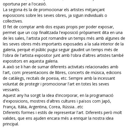
oportuna per a l'ocasió.
La segona és la de promocionar els artistes mitjançant
exposicions sobre les seves obres, ja siguin individuals o
col·lectives.
El fet de comptar amb dos espais propis per poder exposar,
permet que un cop finalitzada l'exposició pròpiament dita en una
de les sales, l'artista pot romandre un temps més amb algunes de
les seves obres més importants exposades a la sala interior de la
galeria, perquè el públic pugui seguir gaudint un temps més de
l'obra de l'artista expositor junt amb l'obra d'altres artistes també
expositors en aquesta galeria.
A això se li han de sumar diferents activitats relacionades amb
l'art, com: presentacions de llibres, concerts de música, edicions
de catàlegs, recitals de poesia, etc. Sempre amb la incessant
voluntat de protegir i promocionar l'art en totes les seves
vessants.
Aquest any ha sorgit la idea d'incorporar, en la programació
d'exposicions, mostres d'altres cultures i països com Japó,
França, Itàlia, Argentina, Corea, Rússia…etc
Diferents formes i estils de representar l'art. Diferents però molt
valides, que ens ajuden encara més a enriquir la nostra idea
principal.