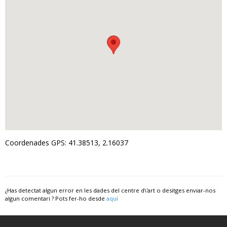
Coordenades GPS: 41.38513, 2.16037
¿Has detectat algun error en les dades del centre d\'art o desitges enviar-nos
algun comentari ? Pots fer-ho desde
aquí