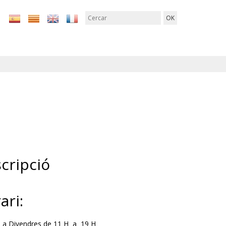
cripció
ari:
 a Divendres de 11 H a 19 H