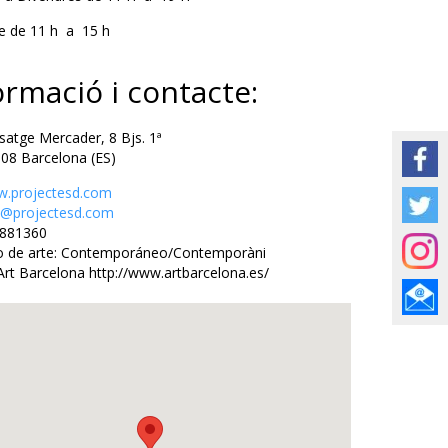
e de 11 h a 15 h
ormació i contacte:
tge Mercader, 8 Bjs. 1ª
Barcelona (ES)
.projectesd.com
o@projectesd.com
81360
 de arte: Contemporáneo/Contemporàni
Art Barcelona http://www.artbarcelona.es/