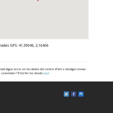
ades GPS: 41.39046, 2.16406
ctat algun error en les dades del centre d\'art o desitges enviar-
 comentari ? Pots fer-ho desde
aquí