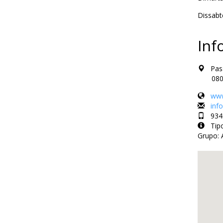
Dissabt
Inf
Passa
08008 
www
inf
9348
Tipo
Grupo: 