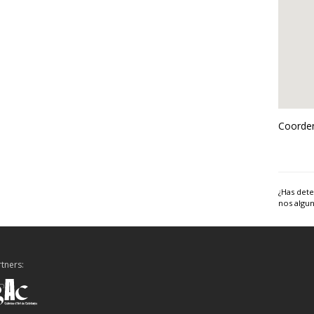
Coorden
¿Has dete
nos algun
tners: