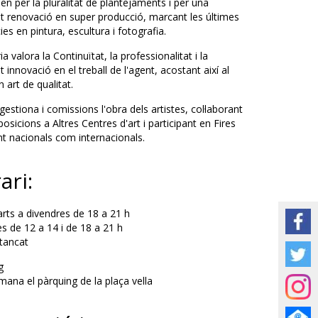
n per la pluralitat de plantejaments i per una
t renovació en super producció, marcant les últimes
es en pintura, escultura i fotografia.
ia valora la Continuïtat, la professionalitat i la
 innovació en el treball de l'agent, acostant així al
n art de qualitat.
stiona i comissions l'obra dels artistes, col·laborant
sicions a Altres Centres d'art i participant en Fires
nt nacionals com internacionals.
ari:
rts a divendres de 18 a 21 h
s de 12 a 14 i de 18 a 21 h
 tancat
g
mana el pàrquing de la plaça vella