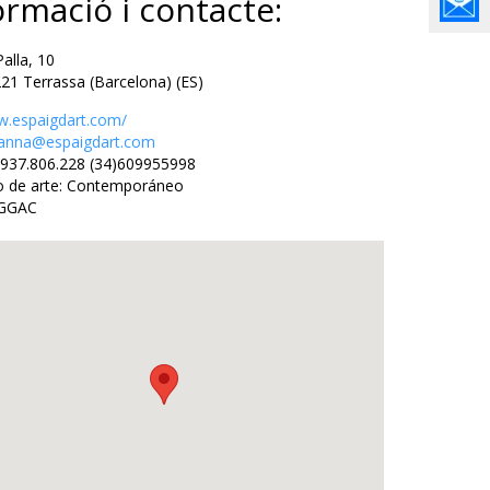
ormació i contacte:
lla, 10
Terrassa (Barcelona) (ES)
.espaigdart.com/
anna@espaigdart.com
37.806.228 (34)609955998
 de arte: Contemporáneo
 GGAC