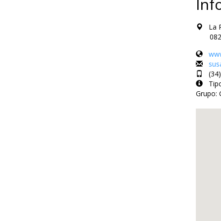
Inf
La Pa
08221 
www
sus
(34)9
Tipo
Grupo: