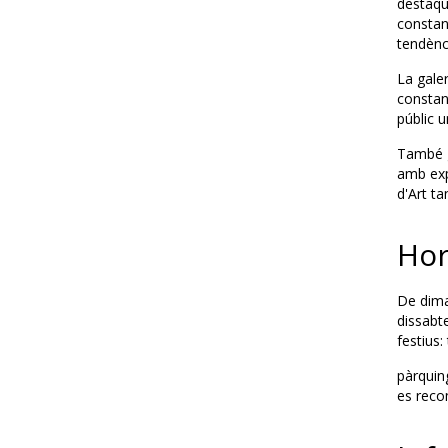
destaque
constan
tendènci
La galer
constant
públic u
També ge
amb expo
d'Art ta
Hor
De dima
dissabte
festius:
pàrquin
es reco