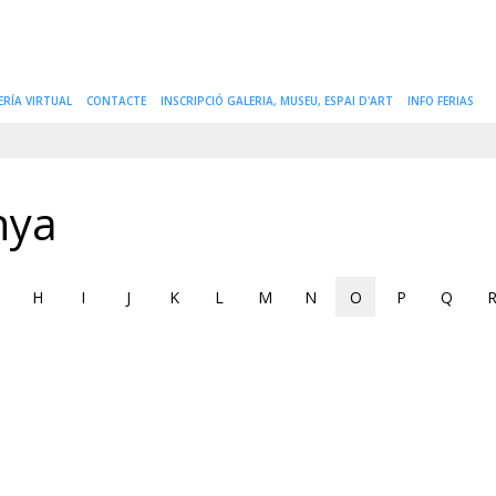
ERÍA VIRTUAL
CONTACTE
INSCRIPCIÓ GALERIA, MUSEU, ESPAI D'ART
INFO FERIAS
nya
H
I
J
K
L
M
N
O
P
Q