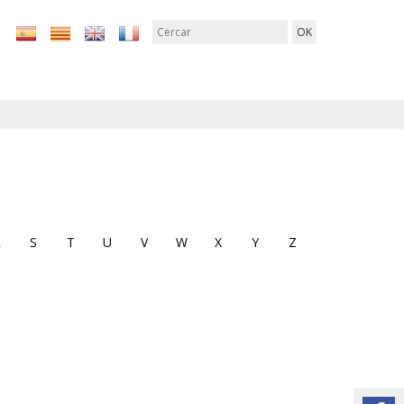
R
S
T
U
V
W
X
Y
Z