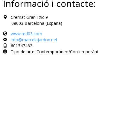
Informació i contacte:
Cremat Gran i Xic 9
08003 Barcelona (España)
www.red03.com
info@marcelajardon.net
601347462
Tipo de arte: Contemporáneo/Contemporàni