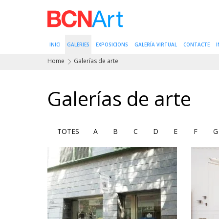
INICI
GALERIES
EXPOSICIONS
GALERÍA VIRTUAL
CONTACTE
I
Home
Galerías de arte
Galerías de arte
TOTES
A
B
C
D
E
F
G