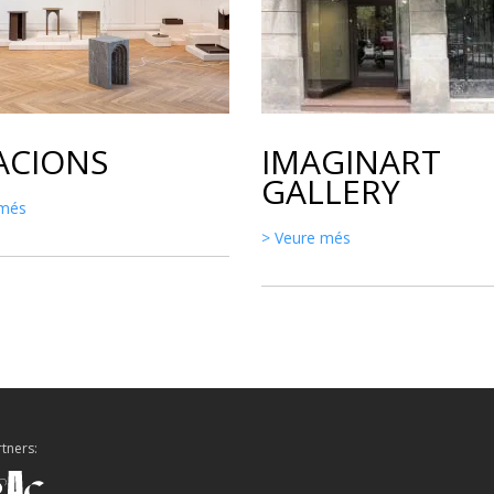
LACIONS
IMAGINART
GALLERY
 més
> Veure més
tners: