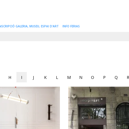
NSCRIPCIÓ GALERIA, MUSEU, ESPAI D'ART
INFO FERIAS
H
I
J
K
L
M
N
O
P
Q