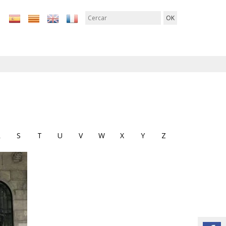
R
S
T
U
V
W
X
Y
Z