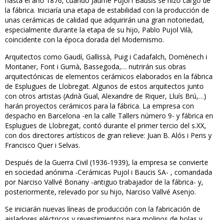
hasta el año 1876, cuando Jaume Pujol i Bausis se hizo cargo de
la fábrica. Iniciaría una etapa de estabilidad con la producción de
unas cerámicas de calidad que adquirirán una gran notoriedad,
especialmente durante la etapa de su hijo, Pablo Pujol Vilà,
coincidente con la época dorada del Modernismo.
Arquitectos como Gaudí, Gallissà, Puig i Cadafalch, Domènech i
Montaner, Font i Gumà, Bassegoda,… nutrirán sus obras
arquitectónicas de elementos cerámicos elaborados en la fábrica
de Esplugues de Llobregat. Algunos de estos arquitectos junto
con otros artistas (Adrià Gual, Alexandre de Riquer, Lluís Brú,…)
harán proyectos cerámicos para la fábrica. La empresa con
despacho en Barcelona -en la calle Tallers número 9- y fábrica en
Esplugues de Llobregat, contó durante el primer tercio del s.XX,
con dos directores artísticos de gran relieve: Juan B. Alós i Peris y
Francisco Quer i Selvas.
Después de la Guerra Civil (1936-1939), la empresa se convierte
en sociedad anónima -Cerámicas Pujol i Baucis SA- , comandada
por Narciso Vallvé Bonany -antiguo trabajador de la fábrica- y,
posteriormente, relevado por su hijo, Narciso Vallvé Asenjo.
Se iniciarán nuevas líneas de producción con la fabricación de
aisladores eléctricos y revestimientos para molinos de bolas y,