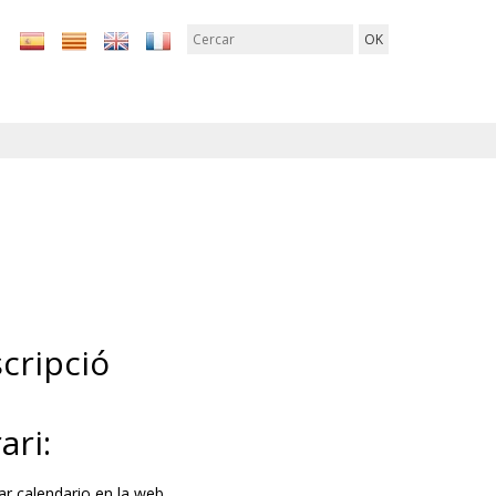
cripció
ari:
ar calendario en la web