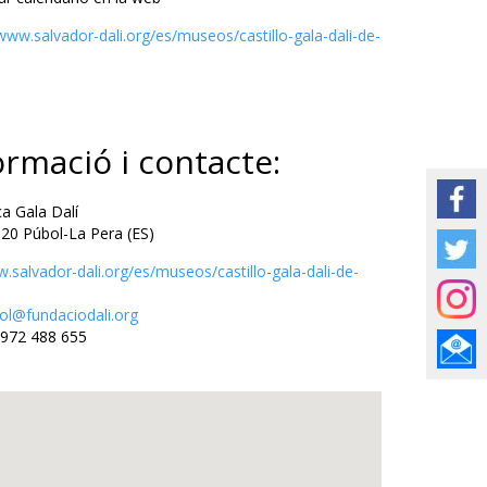
/www.salvador-dali.org/es/museos/castillo-gala-dali-de-
ormació i contacte:
 Gala Dalí
Púbol-La Pera (ES)
.salvador-dali.org/es/museos/castillo-gala-dali-de-
ol@fundaciodali.org
972 488 655