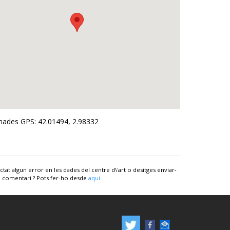
ades GPS: 42.01494, 2.98332
ctat algun error en les dades del centre d\'art o desitges enviar-
 comentari ? Pots fer-ho desde
aquí