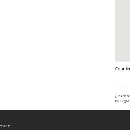
Coorden
¿Has dete
nos algun
tners: