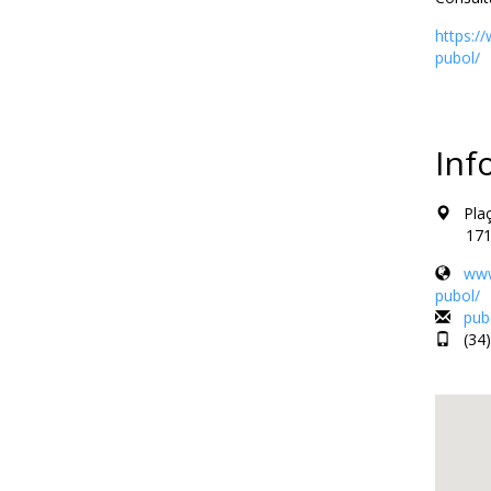
https:/
pubol/
Inf
Plaça
17120 
www
pubol/
pub
(34)