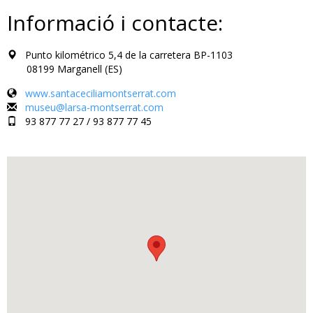
Informació i contacte:
Punto kilométrico 5,4 de la carretera BP-1103
08199 Marganell (ES)
www.santaceciliamontserrat.com
museu@larsa-montserrat.com
93 877 77 27 / 93 877 77 45