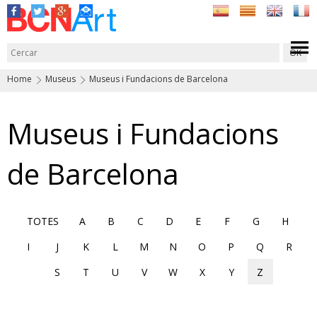
Home
Museus
Museus i Fundacions de Barcelona
Museus i Fundacions
de Barcelona
TOTES
A
B
C
D
E
F
G
H
I
J
K
L
M
N
O
P
Q
R
S
T
U
V
W
X
Y
Z