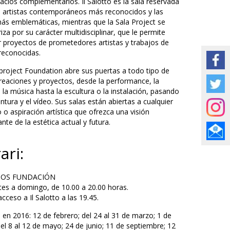
acios complementarios. Il Salotto es la sala reservada
s artistas contemporáneos más reconocidos y las
ás emblemáticas, mientras que la Sala Project se
iza por su carácter multidisciplinar, que le permite
r proyectos de prometedores artistas y trabajos de
 reconocidas.
project Foundation abre sus puertas a todo tipo de
creaciones y proyectos, desde la performance, la
 la música hasta la escultura o la instalación, pasando
intura y el vídeo. Sus salas están abiertas a cualquier
 o aspiración artística que ofrezca una visión
nte de la estética actual y futura.
ari:
IOS FUNDACIÓN
es a domingo, de 10.00 a 20.00 horas.
cceso a Il Salotto a las 19.45.
 en 2016: 12 de febrero; del 24 al 31 de marzo; 1 de
el 8 al 12 de mayo; 24 de junio; 11 de septiembre; 12