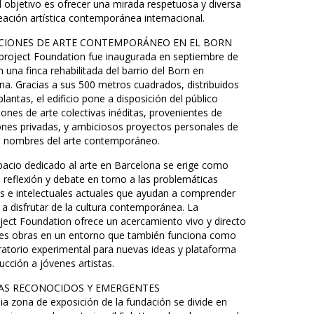
al objetivo es ofrecer una mirada respetuosa y diversa
reación artística contemporánea internacional.
CIONES DE ARTE CONTEMPORÁNEO EN EL BORN
project Foundation fue inaugurada en septiembre de
 una finca rehabilitada del barrio del Born en
na. Gracias a sus 500 metros cuadrados, distribuidos
lantas, el edificio pone a disposición del público
iones de arte colectivas inéditas, provenientes de
ones privadas, y ambiciosos proyectos personales de
 nombres del arte contemporáneo.
pacio dedicado al arte en Barcelona se erige como
e reflexión y debate en torno a las problemáticas
as e intelectuales actuales que ayudan a comprender
 a disfrutar de la cultura contemporánea. La
ject Foundation ofrece un acercamiento vivo y directo
es obras en un entorno que también funciona como
ratorio experimental para nuevas ideas y plataforma
ucción a jóvenes artistas.
AS RECONOCIDOS Y EMERGENTES
ia zona de exposición de la fundación se divide en