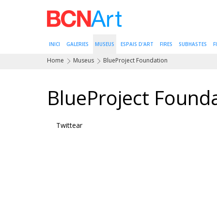
INICI
GALERIES
MUSEUS
ESPAIS D'ART
FIRES
SUBHASTES
F
Home
Museus
BlueProject Foundation
BlueProject Found
Twittear