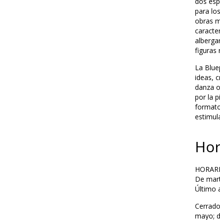
dos esp
para lo
obras m
caracter
alberga
figuras
La Blue
ideas, 
danza o
por la p
formato
estimula
Hor
HORAR
De mart
Último a
Cerrado
mayo; d