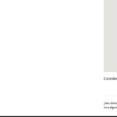
Coorden
¿Has dete
nos algun