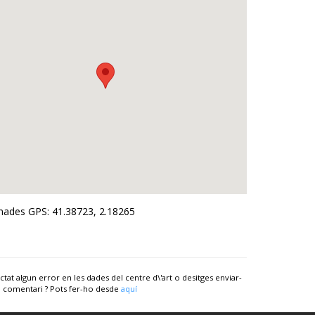
ades GPS: 41.38723, 2.18265
ctat algun error en les dades del centre d\'art o desitges enviar-
 comentari ? Pots fer-ho desde
aquí