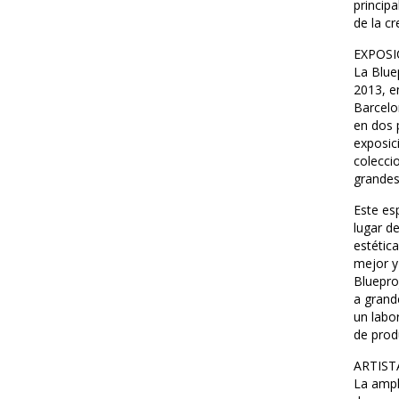
princip
de la c
EXPOSI
La Blue
2013, en
Barcelo
en dos p
exposic
colecci
grandes
Este es
lugar d
estétic
mejor y
Bluepro
a grand
un labo
de prod
ARTIST
La ampl