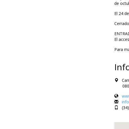
de octub
El 24 d
Cerrado
ENTRA
El acces
Para má
Inf
Carre
08003 
www
inf
(34)