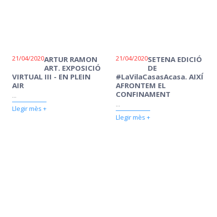
21/04/2020
21/04/2020
ARTUR RAMON
SETENA EDICIÓ
ART. EXPOSICIÓ
DE
VIRTUAL III - EN PLEIN
#LaVilaCasasAcasa. AIXÍ
AIR
AFRONTEM EL
CONFINAMENT
...
...
Llegir mès +
Llegir mès +