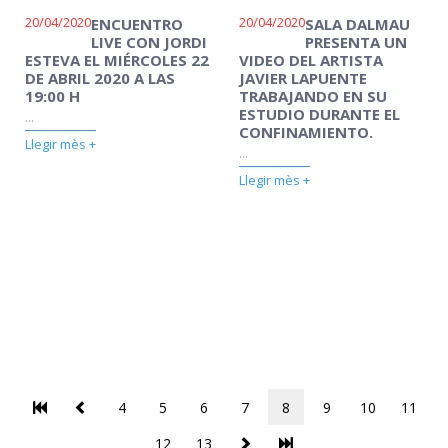
20/04/2020
20/04/2020
ENCUENTRO
SALA DALMAU
LIVE CON JORDI
PRESENTA UN
ESTEVA EL MIÉRCOLES 22
VIDEO DEL ARTISTA
DE ABRIL 2020 A LAS
JAVIER LAPUENTE
19:00 H
TRABAJANDO EN SU
ESTUDIO DURANTE EL
...
CONFINAMIENTO.
Llegir mès +
...
Llegir mès +
4
5
6
7
8
9
10
11
12
13