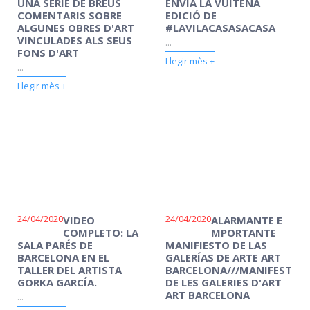
UNA SÈRIE DE BREUS
ENVIA LA VUITENA
COMENTARIS SOBRE
EDICIÓ DE
ALGUNES OBRES D'ART
#LAVILACASASACASA
VINCULADES ALS SEUS
...
FONS D'ART
Llegir mès +
...
Llegir mès +
24/04/2020
24/04/2020
VIDEO
ALARMANTE E
COMPLETO: LA
MPORTANTE
SALA PARÉS DE
MANIFIESTO DE LAS
BARCELONA EN EL
GALERÍAS DE ARTE ART
TALLER DEL ARTISTA
BARCELONA///MANIFEST
GORKA GARCÍA.
DE LES GALERIES D'ART
ART BARCELONA
...
...