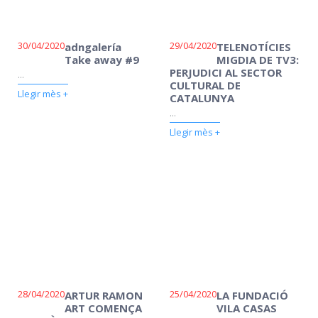
30/04/2020
29/04/2020
adngalería
TELENOTÍCIES
Take away #9
MIGDIA DE TV3:
PERJUDICI AL SECTOR
...
CULTURAL DE
Llegir mès +
CATALUNYA
...
Llegir mès +
28/04/2020
25/04/2020
ARTUR RAMON
LA FUNDACIÓ
ART COMENÇA
VILA CASAS