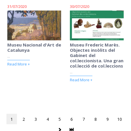
31/07/2020
30/07/2020
Museu Nacional d'Art de
Museu Frederic Marès.
Catalunya
Objectes insòlits del
Gabinet del
...
col.leccionista. Una gran
Read More +
col.lecció de col.leccions
...
Read More +
1
2
3
4
5
6
7
8
9
10