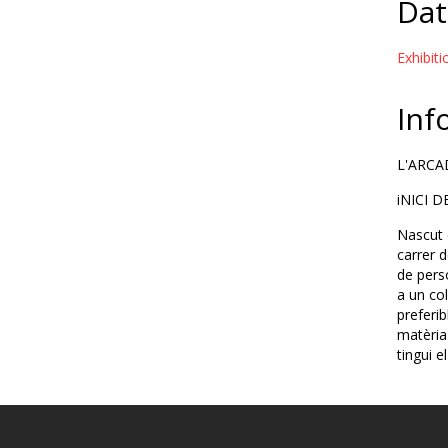
Dat
Exhibit
Inf
L'ARCA
iNICI 
Nascut 
carrer d
de pers
a un co
preferi
matèria 
tingui e