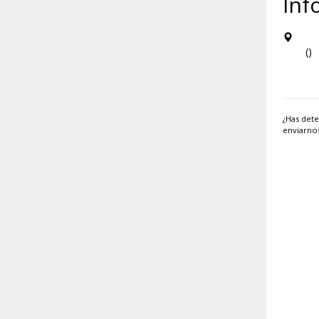
Inf
()
¿Has dete
enviarno