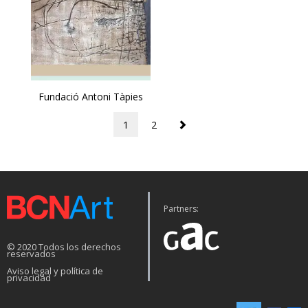
Fundació Antoni Tàpies
1
2
Partners:
© 2020 Todos los derechos
reservados
Aviso legal y política de
privacidad