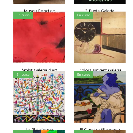
Museu Egipci de
3 Punts Galeria
En curso
En curso
Barcelona
Àmbit Galeria d'Art
Dolors Junyent Galeria
En curso
En curso
d'Art
La Plataforma
El Claustre (Figueres)