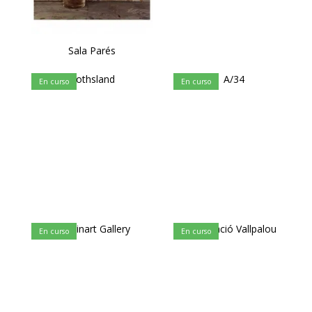
Sala Parés
Gothsland
A/34
En curso
En curso
Imaginart Gallery
Fundació Vallpalou
En curso
En curso