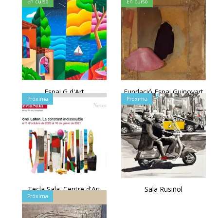
En curso
En curso
Espai G d'Art
Fundació Espai Guinovart
Próxima
Próxima
Tecla Sala. Centre d'Art
Sala Rusiñol
Próxima
Contemporani de
l'Hospitalet