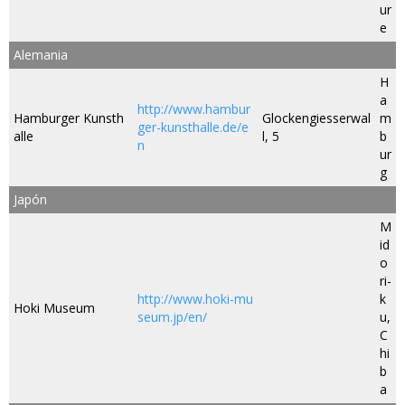
ur
e
Alemania
H
a
http://www.hambur
Hamburger Kunsth
Glockengiesserwal
m
ger-kunsthalle.de/e
alle
l, 5
b
n
ur
g
Japón
M
id
o
ri-
http://www.hoki-mu
k
Hoki Museum
seum.jp/en/
u,
C
hi
b
a