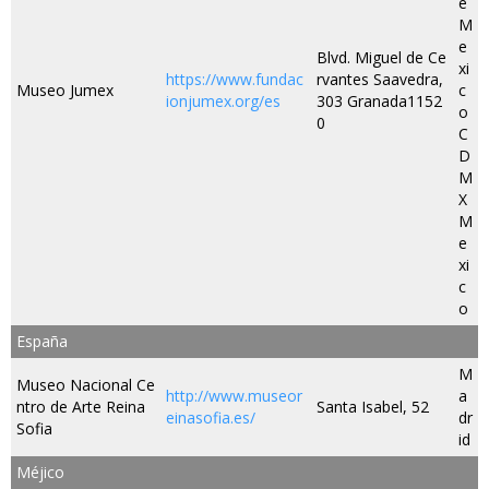
e
M
e
Blvd. Miguel de Ce
xi
https://www.fundac
rvantes Saavedra,
Museo Jumex
c
ionjumex.org/es
303 Granada1152
o
0
C
D
M
X
M
e
xi
c
o
España
M
Museo Nacional Ce
http://www.museor
a
ntro de Arte Reina
Santa Isabel, 52
einasofia.es/
dr
Sofia
id
Méjico