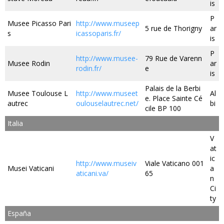
is
P
Musee Picasso Pari
http://www.museep
5 rue de Thorigny
ar
s
icassoparis.fr/
is
P
http://www.musee-
79 Rue de Varenn
Musee Rodin
ar
rodin.fr/
e
is
Palais de la Berbi
Musee Toulouse L
http://www.museet
Al
e. Place Sainte Cé
autrec
oulouselautrec.net/
bi
cile BP 100
Italia
V
at
ic
http://www.museiv
Viale Vaticano 001
Musei Vaticani
a
aticani.va/
65
n
Ci
ty
España