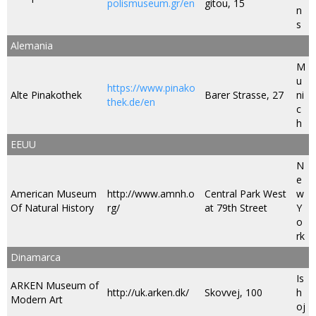
polismuseum.gr/en
gitou, 15
n
s
Alemania
M
u
https://www.pinako
Alte Pinakothek
Barer Strasse, 27
ni
thek.de/en
c
h
EEUU
N
e
American Museum
http://www.amnh.o
Central Park West
w
Of Natural History
rg/
at 79th Street
Y
o
rk
Dinamarca
Is
ARKEN Museum of
http://uk.arken.dk/
Skovvej, 100
h
Modern Art
oj