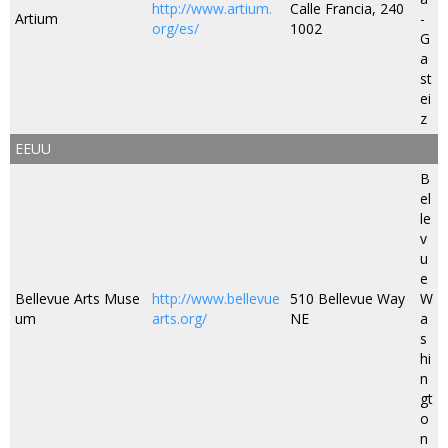
http://www.artium.
Calle Francia, 240
Artium
-
org/es/
1002
G
a
st
ei
z
EEUU
B
el
le
v
u
e
Bellevue Arts Muse
http://www.bellevue
510 Bellevue Way
W
um
arts.org/
NE
a
s
hi
n
gt
o
n