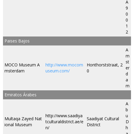
A
9
0
0
1
2
Paises Bajos
A
m
st
MOCO Museum A
http://www.mocom
Honthorststraat, 2
er
msterdam
useum.com/
0
d
a
m
Emiratos Árabes
A
b
http://www.saadiya
u
Multaqa Zayed Nat
Saadiyat Cultural
tculturaldistrict.ae/e
D
ional Museum
District
n/
h
a