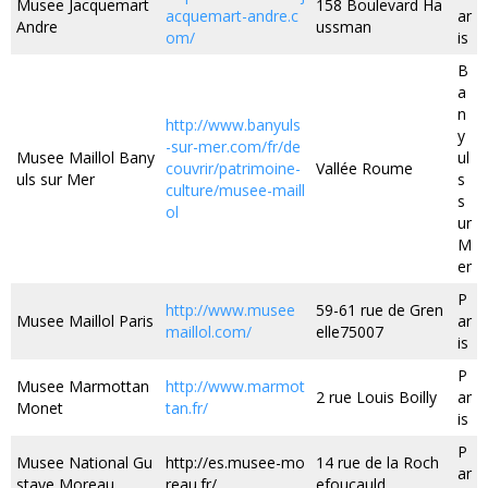
Musee Jacquemart
158 Boulevard Ha
acquemart-andre.c
ar
Andre
ussman
om/
is
B
a
n
http://www.banyuls
y
-sur-mer.com/fr/de
Musee Maillol Bany
ul
couvrir/patrimoine-
Vallée Roume
uls sur Mer
s
culture/musee-maill
s
ol
ur
M
er
P
http://www.musee
59-61 rue de Gren
Musee Maillol Paris
ar
maillol.com/
elle75007
is
P
Musee Marmottan
http://www.marmot
2 rue Louis Boilly
ar
Monet
tan.fr/
is
P
Musee National Gu
http://es.musee-mo
14 rue de la Roch
ar
stave Moreau
reau.fr/
efoucauld