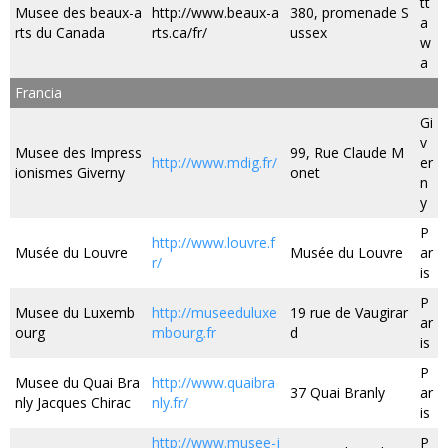
tt
Musee des beaux-a
http://www.beaux-a
380, promenade S
a
rts du Canada
rts.ca/fr/
ussex
w
a
Francia
Gi
v
Musee des Impress
99, Rue Claude M
http://www.mdig.fr/
er
ionismes Giverny
onet
n
y
P
http://www.louvre.f
Musée du Louvre
Musée du Louvre
ar
r/
is
P
Musee du Luxemb
http://museeduluxe
19 rue de Vaugirar
ar
ourg
mbourg.fr
d
is
P
Musee du Quai Bra
http://www.quaibra
37 Quai Branly
ar
nly Jacques Chirac
nly.fr/
is
http://www.musee-j
P