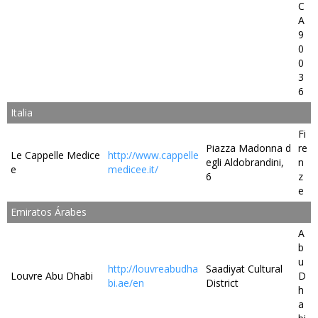
C
A
9
0
0
3
6
Italia
Fi
Piazza Madonna d
re
Le Cappelle Medice
http://www.cappelle
egli Aldobrandini,
n
e
medicee.it/
6
z
e
Emiratos Árabes
A
b
u
http://louvreabudha
Saadiyat Cultural
Louvre Abu Dhabi
D
bi.ae/en
District
h
a