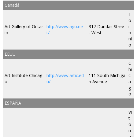
Canadá
T
o
Art Gallery of Ontar
http://www.ago.ne
317 Dundas Stree
r
io
t/
t West
o
nt
o
EEUU
C
hi
Art Institute Chicag
http://www.artic.ed
111 South Michiga
c
o
u/
n Avenue
a
g
o
ESPAÑA
Vi
t
o
ri
a