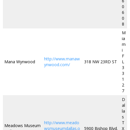
6
0
6
0
8
M
ia
m
i
F
http://www.manaw
Mana Wynwood
318 NW 23RD ST
L
ynwood.com/
3
3
1
2
7
D
al
la
s
http://www.meado
T
Meadows Museum
wsmuseumdallas.o
5900 Bishop Blvd.
X