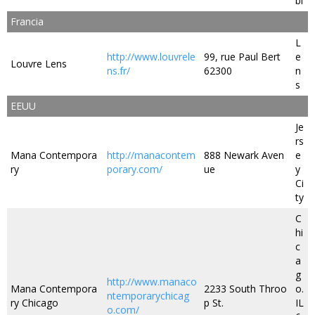
bi
Francia
L
http://www.louvrele
99, rue Paul Bert
e
Louvre Lens
ns.fr/
62300
n
s
EEUU
Je
rs
Mana Contempora
http://manacontem
888 Newark Aven
e
ry
porary.com/
ue
y
Ci
ty
C
hi
c
a
g
http://www.manaco
Mana Contempora
2233 South Throo
o.
ntemporarychicag
ry Chicago
p St.
IL
o.com/