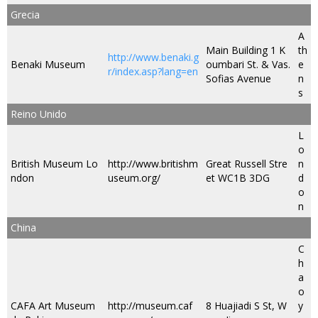
Grecia
A
Main Building 1 K
th
http://www.benaki.g
Benaki Museum
oumbari St. & Vas.
e
r/index.asp?lang=en
Sofias Avenue
n
s
Reino Unido
L
o
British Museum Lo
http://www.britishm
Great Russell Stre
n
ndon
useum.org/
et WC1B 3DG
d
o
n
China
C
h
a
o
CAFA Art Museum
http://museum.caf
8 Huajiadi S St, W
y