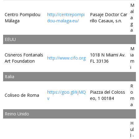
M
al
Centro Pompidou
http://centrepompi
Pasaje Doctor Car
a
Málaga
dou-malaga.eu/
rillo Casaux, s.n.
g
a
EEUU
M
Cisneros Fontanals
1018 N Miami Av.
ia
http://www.cifo.org
Art Foundation
FL 33136
m
i
Italia
R
https://goo.gl/iijMQ
Piazza del Coloss
o
Coliseo de Roma
v
eo, 1 00184
m
a
Reino Unido
H
ul
l -