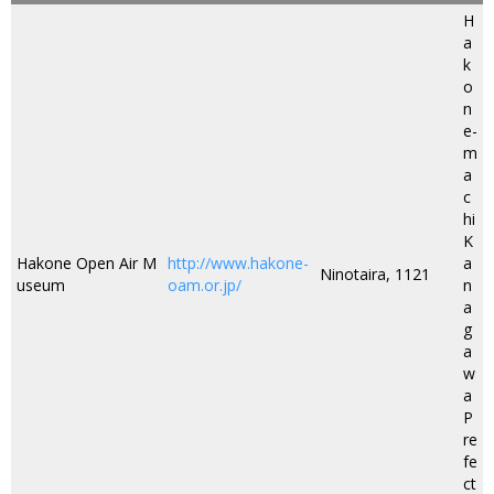
H
a
k
o
n
e-
m
a
c
hi
K
Hakone Open Air M
http://www.hakone-
a
Ninotaira, 1121
useum
oam.or.jp/
n
a
g
a
w
a
P
re
fe
ct