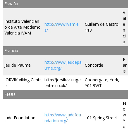
España
V
al
Instituto Valencian
http://www.ivam.e
Guillem de Castro,
e
o de Arte Moderno
s/
118
n
Valencia IVAM
ci
a
Francia
P
http://www.jeudepa
Jeu de Paume
Concorde
ar
ume.org/
is
JORVIK Viking Centr
http://jorvik-viking-c
Coopergate, York,
e
entre.co.uk/
Y01 9WT
EEUU
N
e
http://www.juddfou
w
Judd Foundation
101 Spring Street
ndation.org/
Y
o