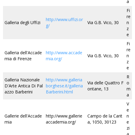
a
Fi
re
http://www.uffizi.or
Galleria degli Uffizi
Via G.B. Vico, 30
n
g/
z
e
Fi
re
Galleria dell'Accade
http://www.accade
Via G.B. Vico, 30
n
mia di Firenze
mia.org/
z
e
R
Galleria Nazionale
http://www.galleria
Via delle Quattro F
o
D'Arte Antica Di Pal
borghese.it/galleria
ontane, 13
m
azzo Barberini
Barberini.html
a
V
e
Gallerie dell'Accade
http://www.gallerie
Campo de la Carit
n
mia
accademia.org/
a, 1050, 30123
e
zi
a