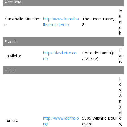
Alemania
M
u
Kunsthalle Munche
http://www.kunstha
Theatinerstrasse,
ni
n
lle-muc.de/en/
8
c
h
Francia
P
https://lavillette.co
Porte de Pantin (L
La Vilette
ar
m/
a Vilette)
is
EEUU
L
o
s
A
n
g
el
http://www.lacma.o
5905 Wilshire Boul
e
LACMA
rg/
evard
s,