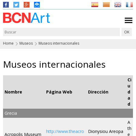
Home
Museos
Museos internacionales
Museos internacionales
Ci
u
Nombre
Página Web
Dirección
d
a
d
Grecia
A
th
http://www.theacro
Dionysiou Areopa
Acropolis Museum
e