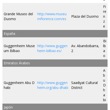
Fi
re
Grande Museo del
http://www.museu
Plaza del Duomo
n
Duomo
mflorence.com/es
z
e
España
Bi
Guggemheim Muse
http://www.guggen
Av. Abandoibarra,
lb
um Bilbao
heim-bilbao.es/
2
a
o
Emiratos Árabes
A
b
u
Guggenheim Abu D
http://www.guggen
Saadiyat Cultural
D
habi
heim.org/abu-dhabi
District
h
a
bi
Japón