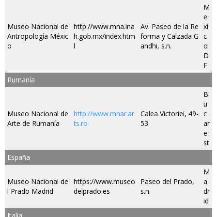
M
e
Museo Nacional de
http://www.mna.ina
Av. Paseo de la Re
xi
Antropología Méxic
h.gob.mx/index.htm
forma y Calzada G
c
o
l
andhi, s.n.
o
D
F
Rumanía
B
u
Museo Nacional de
http://www.mnar.ar
Calea Victoriei, 49-
c
Arte de Rumanía
ts.ro
53
ar
e
st
España
M
Museo Nacional de
https://www.museo
Paseo del Prado,
a
l Prado Madrid
delprado.es
s.n.
dr
id
Italia