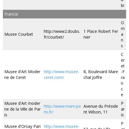
bi
Francia
O
rn
http://www2.doubs.
1 Place Robert Fer
Musee Courbet
a
fr/courbet/
nier
n
s
C
er
et
Musee d'Art Moder
http://www.musee-
8, Boulevard Mare
-F
ne de Ceret
ceret.com/
chal Joffre
ra
n
c
e
Musee d'Art moder
P
http://www.mam.pa
Avenue du Préside
ne de la Ville de Par
ar
ris.fr/
nt Wilson, 11
is
is
P
Musee d'Orsay Pari
http://www.musee-