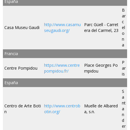
España
B
ar
c
http://www.casamu
Parc Güell - Carret
Casa Museu Gaudi
el
seugaudi.org/
era del Carmel, 23
o
n
a
Francia
P
https://www.centre
Place Georges Po
Centre Pompidou
ar
pompidou.fr/
mpidou
is
España
S
a
nt
Centro de Arte Boti
http://www.centrob
Muelle de Albared
a
n
otin.org/
a, s.n.
n
d
er