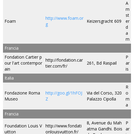
A
m
st
http://www.foam.or
Foam
Keizersgracht 609
er
g
d
a
m
Francia
Fondation Cartier p
P
http://fondation.car
our l'art contempor
261, Bd Raspail
ar
tier.com/fr/
ain
is
Italia
R
Fondazione Roma
http://goo.gl/1hFOJ
Via del Corso, 320
o
Museo
Z
Palazzo Cipolla
m
a
Francia
8, Avenue du Mah
P
Foundation Louis V
http://www.fondati
atma Gandhi. Bois
ar
uitton
onlouisvuitton.fr/