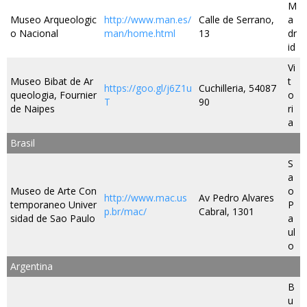
M
Museo Arqueologic
http://www.man.es/
Calle de Serrano,
a
o Nacional
man/home.html
13
dr
id
Vi
Museo Bibat de Ar
t
https://goo.gl/j6Z1u
Cuchilleria, 54087
queologia, Fournier
o
T
90
de Naipes
ri
a
Brasil
S
a
Museo de Arte Con
o
http://www.mac.us
Av Pedro Alvares
temporaneo Univer
P
p.br/mac/
Cabral, 1301
sidad de Sao Paulo
a
ul
o
Argentina
B
u