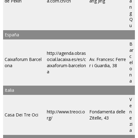
de Pekin
a.com.cn/cn
ang Jing
a
n
g
Q
u
España
B
ar
http://agenda.obras
c
Caixaforum Barcel
ocial.lacaixa.es/es/c
Av. Francesc Ferre
el
ona
aixaforum-barcelon
r i Guardia, 38
o
a
n
a
Italia
V
e
http://www.treoci.o
Fondamenta delle
n
Casa Dei Tre Oci
rg/
Zitelle, 43
e
zi
a