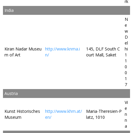
rk
India
N
e
w
D
el
Kiran Nadar Museu
http://www.knma.i
145, DLF South C
hi
m of Art
n/
ourt Mall, Saket
1
1
0
0
1
7
Austria
Vi
e
Kunst Historisches
http://www.khm.at/
Maria-Theresien-P
n
Museum
en/
latz, 1010
n
a