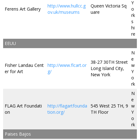
Y
http://www.hullcc.g
Queen Victoria Sq
Ferens Art Gallery
o
ov.uk/museums
uare
rk
s
hi
re
EEUU
N
e
38-27 30TH Street
Fisher Landau Cent
http://www.flcart.or
w
Long Island City,
er for Art
g/
Y
New York
o
rk
N
e
FLAG Art Foundati
http://flagartfounda
545 West 25 TH, 9
w
on
tion.org/
TH Floor
Y
o
rk
Paises Bajos