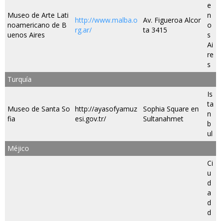
e
Museo de Arte Lati
n
http://www.malba.o
Av. Figueroa Alcor
noamericano de B
o
rg.ar/
ta 3415
uenos Aires
s
Ai
re
s
Turquía
Is
ta
Museo de Santa So
http://ayasofyamuz
Sophia Square en
n
fia
esi.gov.tr/
Sultanahmet
b
ul
Méjico
Ci
u
d
a
d
d