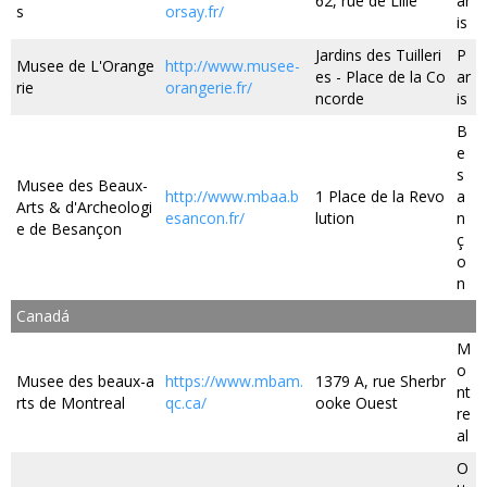
62, rue de Lille
ar
s
orsay.fr/
is
Jardins des Tuilleri
P
Musee de L'Orange
http://www.musee-
es - Place de la Co
ar
rie
orangerie.fr/
ncorde
is
B
e
s
Musee des Beaux-
http://www.mbaa.b
1 Place de la Revo
a
Arts & d'Archeologi
esancon.fr/
lution
n
e de Besançon
ç
o
n
Canadá
M
o
Musee des beaux-a
https://www.mbam.
1379 A, rue Sherbr
nt
rts de Montreal
qc.ca/
ooke Ouest
re
al
O