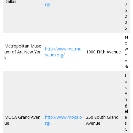
Dallas
rg/
7
5
2
0
5
N
e
Metropolitan Muse
http://www.metmu
w
um of Art New Yor
1000 Fifth Avenue
seum.org/
Y
k
o
rk
L
o
s
A
n
g
el
MOCA Grand Aven
http://www.moca.o
250 South Grand
e
ue
rg/
Avenue
s
C