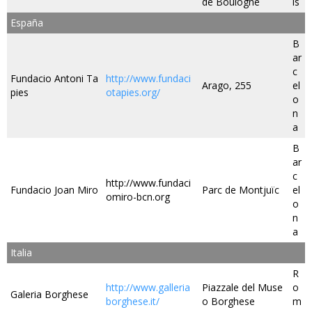
de Boulogne
is
España
B
ar
c
Fundacio Antoni Ta
http://www.fundaci
Arago, 255
el
pies
otapies.org/
o
n
a
B
ar
c
http://www.fundaci
Fundacio Joan Miro
Parc de Montjuïc
el
omiro-bcn.org
o
n
a
Italia
R
http://www.galleria
Piazzale del Muse
o
Galeria Borghese
borghese.it/
o Borghese
m