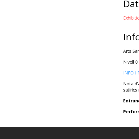
Dat
Exhibit
Inf
Arts Sa
Nivell 0
INFO I
Nota d'
satíric
Entran
Perfor