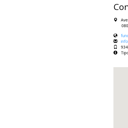
Con
Aveni
08005 
fun
inf
934 
Tipo