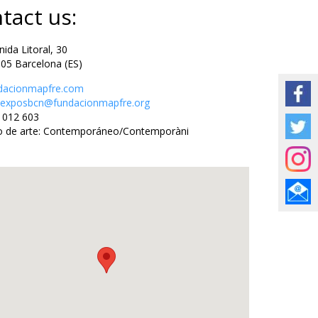
tact us:
da Litoral, 30
Barcelona (ES)
dacionmapfre.com
oexposbcn@fundacionmapfre.org
012 603
 de arte: Contemporáneo/Contemporàni