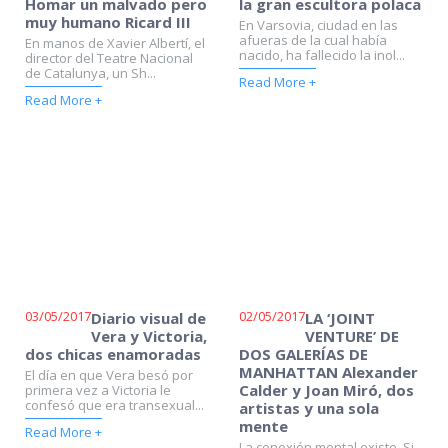
Homar un malvado pero
la gran escultora polaca
muy humano Ricard III
En Varsovia, ciudad en las
afueras de la cual había
En manos de Xavier Albertí, el
nacido, ha fallecido la inol...
director del Teatre Nacional
de Ca­talunya, un Sh...
Read More +
Read More +
03/05/2017
02/05/2017
Diario visual de
LA ‘JOINT
Vera y Victoria,
VENTURE’ DE
dos chicas enamoradas
DOS GALERÍAS DE
MANHATTAN Alexander
El día en que Vera besó por
Calder y Joan Miró, dos
primera vez a Victoria le
confesó que era transexual...
artistas y una sola
mente
Read More +
La conexión mental existe. Si