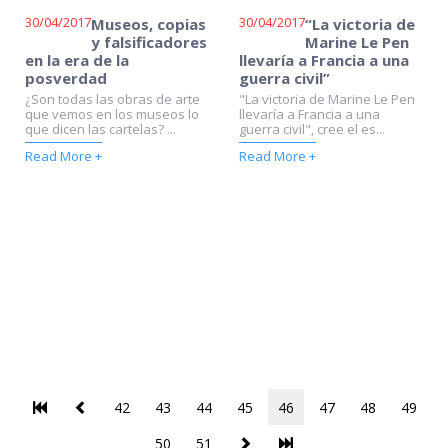
30/04/2017
30/04/2017
Museos, copias
“La victoria de
y falsificadores
Marine Le Pen
en la era de la
llevaría a Francia a una
posverdad
guerra civil”
¿Son todas las obras de arte
"La victoria de Marine Le Pen
que vemos en los museos lo
llevaría a Francia a una
que dicen las cartelas? ...
guerra civil", cree el es...
Read More +
Read More +
42
43
44
45
46
47
48
49
50
51