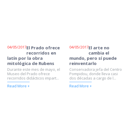
04/05/2017
04/05/2017
El Prado ofrece
El arte no
recorridos en
cambia el
latín por la obra
mundo, pero sí puede
mitológica de Rubens
reinventarlo
Durante este mes de mayo, el
Conservadora jefa del Centro
Museo del Prado ofrece
Pompidou, donde lleva casi
recorridos didácticos impart...
dos décadas a cargo de l...
Read More +
Read More +