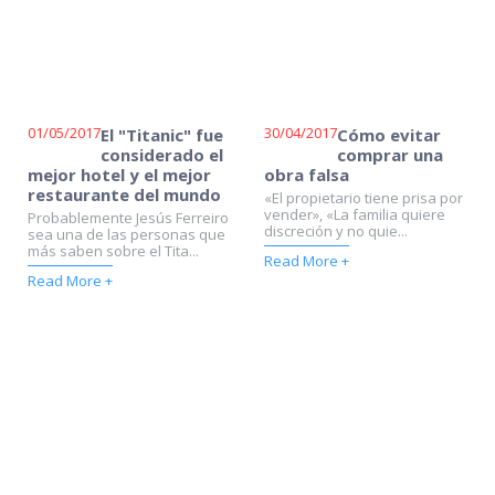
01/05/2017
30/04/2017
El "Titanic" fue
Cómo evitar
considerado el
comprar una
mejor hotel y el mejor
obra falsa
restaurante del mundo
«El propietario tiene prisa por
vender», «La familia quiere
Probablemente Jesús Ferreiro
discreción y no quie...
sea una de las personas que
más saben sobre el Tita...
Read More +
Read More +