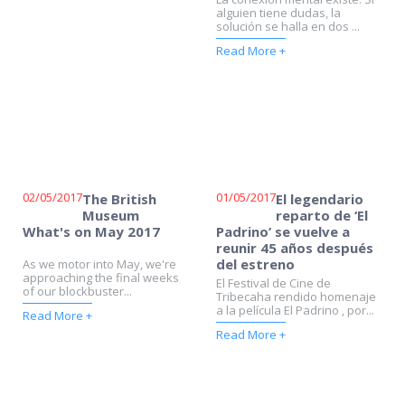
alguien tiene dudas, la
solución se halla en dos ...
Read More +
02/05/2017
01/05/2017
The British
El legendario
Museum
reparto de ‘El
What's on May 2017
Padrino’ se vuelve a
reunir 45 años después
del estreno
As we motor into May, we're
approaching the final weeks
El Festival de Cine de
of our blockbuster...
Tribecaha rendido homenaje
a la película El Padrino , por...
Read More +
Read More +