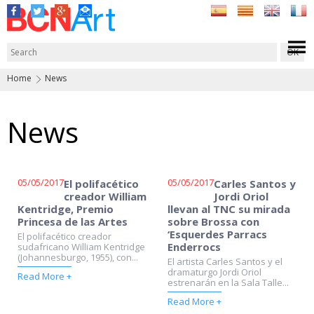
Home
News
News
05/05/2017
05/05/2017
El polifacético
Carles Santos y
creador William
Jordi Oriol
Kentridge, Premio
llevan al TNC su mirada
Princesa de las Artes
sobre Brossa con
‘Esquerdes Parracs
El polifacético creador
Enderrocs
sudafricano William Kentridge
(Johannesburgo, 1955), con...
El artista Carles Santos y el
dramaturgo Jordi Oriol
Read More +
estrenarán en la Sala Talle...
Read More +