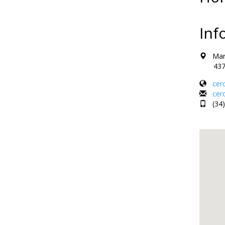
Inf
Mare 
43712 
cer
cer
(34)