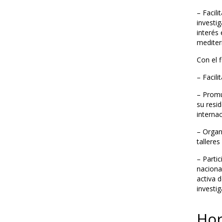
– Facili
investi
interés 
mediter
Con el f
– Facili
– Promu
su resid
internac
– Organ
talleres
– Parti
naciona
activa d
investig
Hor