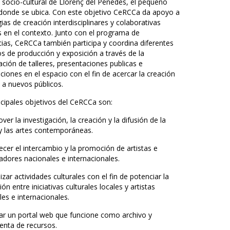
d socio-cultural de Llorenç del Penedes, el pequeño
donde se ubica. Con este objetivo CeRCCa da apoyo a
ias de creación interdisciplinares y colaborativas
 en el contexto. Junto con el programa de
cias, CeRCCa también participa y coordina diferentes
s de producción y exposición a través de la
ación de talleres, presentaciones publicas e
ciones en el espacio con el fin de acercar la creación
a a nuevos públicos.
ncipales objetivos del CeRCCa son:
er la investigación, la creación y la difusión de la
 y las artes contemporáneas.
ecer el intercambio y la promoción de artistas e
gadores nacionales e internacionales.
zar actividades culturales con el fin de potenciar la
ión entre iniciativas culturales locales y artistas
es e internacionales.
itar un portal web que funcione como archivo y
enta de recursos.