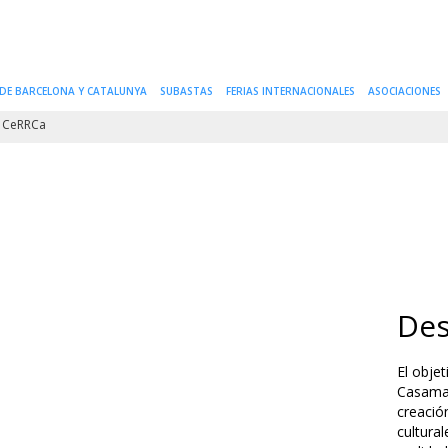
 DE BARCELONA Y CATALUNYA
SUBASTAS
FERIAS INTERNACIONALES
ASOCIACIONES
CeRRCa
Des
El obje
Casamarl
creació
cultura