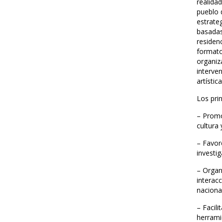
realida
pueblo 
estrateg
basadas
residen
formato
organiz
interven
artístic
Los pri
– Promov
cultura
– Favor
investi
– Organi
interacc
nacional
– Facil
herrami