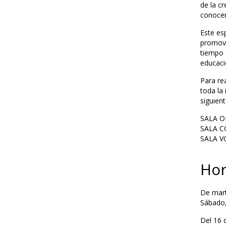
de la c
conocer
Este esp
promove
tiempo 
educació
Para re
toda la 
siguien
SALA O
SALA 
SALA V
Hor
De mart
Sábado,
Del 16 