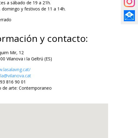
es a sábado de 19 a 21h.
 domingo y festivos de 11 a 14h.
errado
ormación y contacto:
uim Mir, 12
ilanova i la Geltrú (ES)
.lasalavng.cat/
ala@vilanova.cat
93 816 90 01
 de arte: Contemporaneo