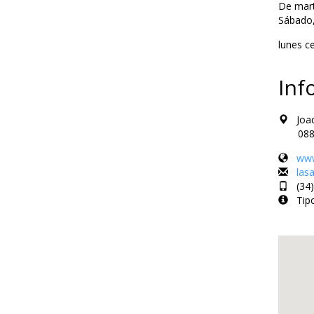
De mart
Sábado,
lunes c
Inf
Joaq
08800 V
www
las
(34)
Tipo