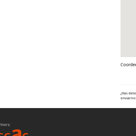
Coorden
¿Has dete
enviarno
tners: