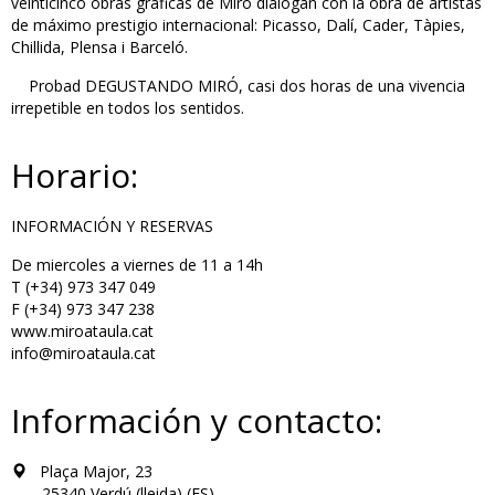
veinticinco obras gráficas de Miró dialogan con la obra de artistas
de máximo prestigio internacional: Picasso, Dalí, Cader, Tàpies,
Chillida, Plensa i Barceló.
Probad DEGUSTANDO MIRÓ, casi dos horas de una vivencia
irrepetible en todos los sentidos.
Horario:
INFORMACIÓN Y RESERVAS
De miercoles a viernes de 11 a 14h
T (+34) 973 347 049
F (+34) 973 347 238
www.miroataula.cat
info@miroataula.cat
Información y contacto:
Plaça Major, 23
25340 Verdú (lleida) (ES)