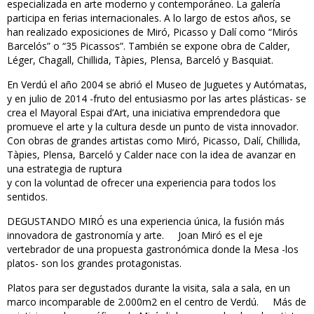
especializada en arte moderno y contemporáneo. La galería
participa en ferias internacionales. A lo largo de estos años, se
han realizado exposiciones de Miró, Picasso y Dalí como “Mirós
Barcelós” o “35 Picassos”. También se expone obra de Calder,
Léger, Chagall, Chillida, Tàpies, Plensa, Barceló y Basquiat.
En Verdú el año 2004 se abrió el Museo de Juguetes y Autómatas,
y en julio de 2014 -fruto del entusiasmo por las artes plásticas- se
crea el Mayoral Espai d’Art, una iniciativa emprendedora que
promueve el arte y la cultura desde un punto de vista innovador.
Con obras de grandes artistas como Miró, Picasso, Dalí, Chillida,
Tàpies, Plensa, Barceló y Calder nace con la idea de avanzar en
una estrategia de ruptura
y con la voluntad de ofrecer una experiencia para todos los
sentidos.
DEGUSTANDO MIRÓ es una experiencia única, la fusión más
innovadora de gastronomía y arte. Joan Miró es el eje
vertebrador de una propuesta gastronómica donde la Mesa -los
platos- son los grandes protagonistas.
Platos para ser degustados durante la visita, sala a sala, en un
marco incomparable de 2.000m2 en el centro de Verdú. Más de