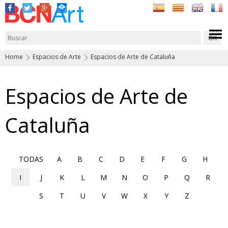
Home
Espacios de Arte
Espacios de Arte de Cataluña
Espacios de Arte de
Cataluña
TODAS
A
B
C
D
E
F
G
H
I
J
K
L
M
N
O
P
Q
R
S
T
U
V
W
X
Y
Z