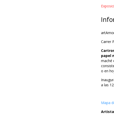
Exposic
Info
artAmo
Carrer 
Cartro
papel 
maché e
consist
o en ho
Inaugur
a las 12
Mapa de
Artista