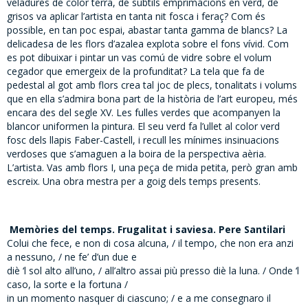
veladures de color terra, de subtils emprimacions en verd, de
grisos va aplicar l’artista en tanta nit fosca i feraç? Com és
possible, en tan poc espai, abastar tanta gamma de blancs? La
delicadesa de les flors d’azalea explota sobre el fons vívid. Com
es pot dibuixar i pintar un vas comú de vidre sobre el volum
cegador que emergeix de la profunditat? La tela que fa de
pedestal al got amb flors crea tal joc de plecs, tonalitats i volums
que en ella s’admira bona part de la història de l’art europeu, més
encara des del segle XV. Les fulles verdes que acompanyen la
blancor uniformen la pintura. El seu verd fa l’ullet al color verd
fosc dels llapis Faber-Castell, i recull les mínimes insinuacions
verdoses que s’amaguen a la boira de la perspectiva aèria.
L’artista. Vas amb flors I, una peça de mida petita, però gran amb
escreix. Una obra mestra per a goig dels temps presents.
Memòries del temps. Frugalitat i saviesa. Pere Santilari
Colui che fece, e non di cosa alcuna, / il tempo, che non era anzi
a nessuno, / ne fe’ d’un due e
diè ‘l sol alto all’uno, / all’altro assai più presso diè la luna. / Onde ‘l
caso, la sorte e la fortuna /
in un momento nasquer di ciascuno; / e a me consegnaro il