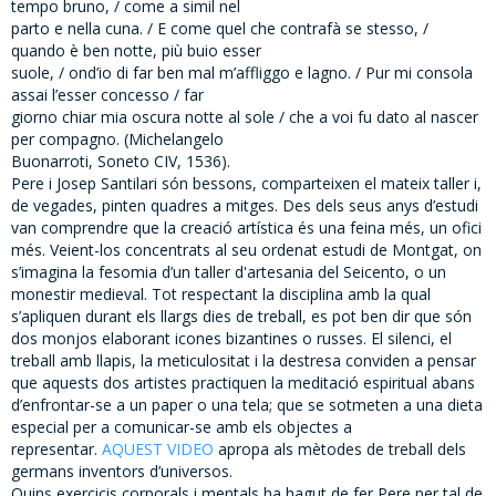
tempo bruno, / come a simil nel
parto e nella cuna. / E come quel che contrafà se stesso, /
quando è ben notte, più buio esser
suole, / ond’io di far ben mal m’affliggo e lagno. / Pur mi consola
assai l’esser concesso / far
giorno chiar mia oscura notte al sole / che a voi fu dato al nascer
per compagno. (Michelangelo
Buonarroti, Soneto CIV, 1536).
Pere i Josep Santilari són bessons, comparteixen el mateix taller i,
de vegades, pinten quadres a mitges. Des dels seus anys d’estudi
van comprendre que la creació artística és una feina més, un ofici
més. Veient-los concentrats al seu ordenat estudi de Montgat, on
s’imagina la fesomia d’un taller d'artesania del Seicento, o un
monestir medieval. Tot respectant la disciplina amb la qual
s’apliquen durant els llargs dies de treball, es pot ben dir que són
dos monjos elaborant icones bizantines o russes. El silenci, el
treball amb llapis, la meticulositat i la destresa conviden a pensar
que aquests dos artistes practiquen la meditació espiritual abans
d’enfrontar-se a un paper o una tela; que se sotmeten a una dieta
especial per a comunicar-se amb els objectes a
representar.
AQUEST VIDEO
apropa als mètodes de treball dels
germans inventors d’universos.
Quins exercicis corporals i mentals ha hagut de fer Pere per tal de