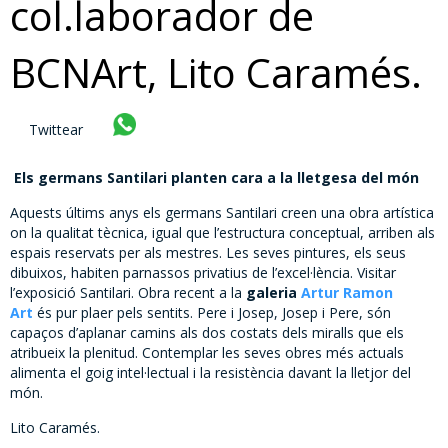
col.laborador de
BCNArt, Lito Caramés.
Twittear
Els germans Santilari planten cara a la lletgesa del món
Aquests últims anys els germans Santilari creen una obra artística
on la qualitat tècnica, igual que l’estructura conceptual, arriben als
espais reservats per als mestres. Les seves pintures, els seus
dibuixos, habiten parnassos privatius de l’excel·lència. Visitar
l’exposició Santilari. Obra recent a la
galeria
Artur Ramon
Art
és pur plaer pels sentits. Pere i Josep, Josep i Pere, són
capaços d’aplanar camins als dos costats dels miralls que els
atribueix la plenitud. Contemplar les seves obres més actuals
alimenta el goig intel·lectual i la resistència davant la lletjor del
món.
Lito Caramés.