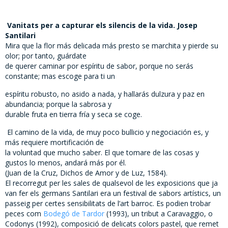
Vanitats per a capturar els silencis de la vida. Josep
Santilari
Mira que la flor más delicada más presto se marchita y pierde su
olor; por tanto, guárdate
de querer caminar por espíritu de sabor, porque no serás
constante; mas escoge para ti un
espíritu robusto, no asido a nada, y hallarás dulzura y paz en
abundancia; porque la sabrosa y
durable fruta en tierra fría y seca se coge.
El camino de la vida, de muy poco bullicio y negociación es, y
más requiere mortificación de
la voluntad que mucho saber. El que tomare de las cosas y
gustos lo menos, andará más por él.
(Juan de la Cruz, Dichos de Amor y de Luz, 1584).
El recorregut per les sales de qualsevol de les exposicions que ja
van fer els germans Santilari era un festival de sabors artístics, un
passeig per certes sensibilitats de l’art barroc. Es podien trobar
peces com
Bodegó de Tardor
(1993), un tribut a Caravaggio, o
Codonys (1992), composició de delicats colors pastel, que remet