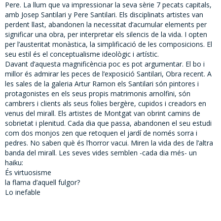
Pere. La llum que va impressionar la seva sèrie 7 pecats capitals,
amb Josep Santilari y Pere Santilari. Els disciplinats artistes van
perdent llast, abandonen la necessitat d’acumular elements per
significar una obra, per interpretar els silencis de la vida. I opten
per l’austeritat monàstica, la simplificació de les composicions. El
seu estil és el conceptualisme ideològic i artístic.
Davant d’aquesta magnificència poc es pot argumentar. El bo i
millor és admirar les peces de l’exposició Santilari, Obra recent. A
les sales de la galeria Artur Ramon els Santilari són pintores i
protagonistes en els seus propis matrimonis arnolfini, són
cambrers i clients als seus folies bergère, cupidos i creadors en
venus del mirall. Els artistes de Montgat van obrint camins de
sobrietat i plenitud. Cada dia que passa, abandonen el seu estudi
com dos monjos zen que retoquen el jardí de només sorra i
pedres. No saben què és l’horror vacui. Miren la vida des de l’altra
banda del mirall. Les seves vides semblen -cada dia més- un
haiku:
És virtuosisme
la flama d’aquell fulgor?
Lo inefable