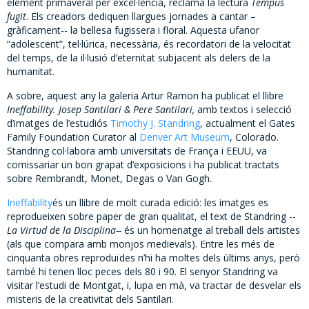
element primaveral per excel·lència, reclama la lectura
Tempus
fugit
. Els creadors dediquen llargues jornades a cantar –
gràficament-- la bellesa fugissera i floral. Aquesta ufanor
“adolescent”, tel·lúrica, necessària, és recordatori de la velocitat
del temps, de la il·lusió d’eternitat subjacent als delers de la
humanitat.
A sobre, aquest any la galeria Artur Ramon ha publicat el llibre
Ineffability. Josep Santilari & Pere Santilari,
amb textos i selecció
d’imatges de l’estudiós
Timothy J. Standring
, actualment el Gates
Family Foundation Curator al
Denver Art Museum
, Colorado.
Standring col·labora amb universitats de França i EEUU, va
comissariar un bon grapat d’exposicions i ha publicat tractats
sobre Rembrandt, Monet, Degas o Van Gogh.
Ineffability
és un llibre de molt curada edició: les imatges es
reprodueixen sobre paper de gran qualitat, el text de Standring --
La Virtud de la Disciplina--
és un homenatge al treball dels artistes
(als que compara amb monjos medievals). Entre les més de
cinquanta obres reproduïdes n’hi ha moltes dels últims anys, però
també hi tenen lloc peces dels 80 i 90. El senyor Standring va
visitar l’estudi de Montgat, i, lupa en mà, va tractar de desvelar els
misteris de la creativitat dels Santilari.