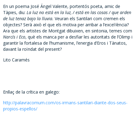
En un poema José Ángel Valente, portentós poeta, amic de
Tàpies, diu:
La luz no está en la luz, / está en las cosas / que arden
de luz tenaz bajo la lluvia.
Veuran els Santilari com cremen els
objectes? Serà això el que els motiva per arribar a l’excel·lència?
Ara que els artistes de Montgat dibuixen, en sintonia, temes com
Narcís i Eco
, què els manca per a desfiar les autoritats de l’Olimp i
garantir la fortalesa de l’humanisme, l’energia d’Eros i Tànatos,
davant la roïndat del present?
Lito Caramés
Enllaç de la crítica en galego:
http://palavracomum.com/os-irmans-santilari-diante-dos-seus-
propios-espellos/