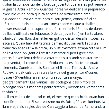
trobar la composició del dibuix La joventut que ara es pot veure a
la galeria Artur Ramon? Quantes hores va dedicar a la preparació i
execució d’una obra que fa apostes de virtuosisme amb El
aguador de Sevilla? Pere, com el seu germà, coneix bé el seu
ofici. Sap que els papers (cartolines) sobre els que treballen han
de ser especials per suportar les friccions dels 15 tipus de duresa
de llapis utilitzats en l’elaboració de La joventut (i en tants altres
dibuixos). Les flors d’ametller en got de cristall desafien totes les
escales. Quina habilitat tècnica permet dibuixar amb llapis un
blanc tan absolut? A la dreta, un bust d’Afrodita atrapa tota la llum
de l’exterior, obligant a l’artista a marcar el perfil grec amb
precisió excel·lent i definir la cavitat dels ulls amb suavitat divina.
La joventut, el carpe diem, definida en les essències de quatre
elements. Coneixeran els Santilari el film de Tarkovski, Andrei
Rublev, la pel·lícula que recrea la vida del gran pintor d’icones
russes? S’identificaran amb un creador tan allunyat
geogràficament? Les vanitas i els bodegons dels pintors de
Montgat són els moderns pantocràtors y kyriotissas. Verdaderes
teofanies.
La llum és l’eix de la producció, el mestre que els hi diu quan han
conclòs una obra. El seu realisme no és fotogràfic; és lluminós: la
llum viatja els segles des de Caravaggio a Josep, de Rembrandt a