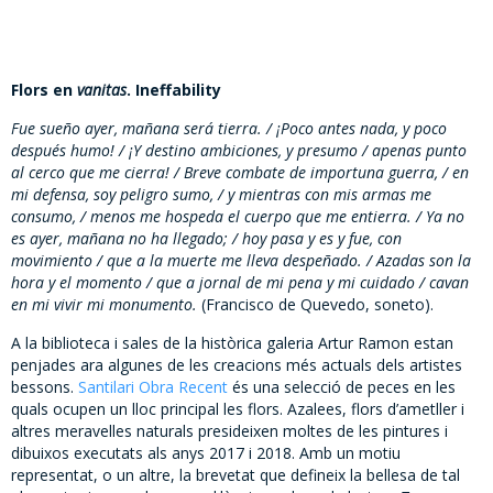
Flors en
vanitas
. Ineffability
Fue sueño ayer, mañana será tierra. / ¡Poco antes nada, y poco
después humo! / ¡Y destino ambiciones, y presumo / apenas punto
al cerco que me cierra! / Breve combate de importuna guerra, / en
mi defensa, soy peligro sumo, / y mientras con mis armas me
consumo, / menos me hospeda el cuerpo que me entierra. / Ya no
es ayer, mañana no ha llegado; / hoy pasa y es y fue, con
movimiento / que a la muerte me lleva despeñado. / Azadas son la
hora y el momento / que a jornal de mi pena y mi cuidado / cavan
en mi vivir mi monumento.
(Francisco de Quevedo, soneto).
A la biblioteca i sales de la històrica galeria Artur Ramon estan
penjades ara algunes de les creacions més actuals dels artistes
bessons.
Santilari Obra Recent
és una selecció de peces en les
quals ocupen un lloc principal les flors. Azalees, flors d’ametller i
altres meravelles naturals presideixen moltes de les pintures i
dibuixos executats als anys 2017 i 2018. Amb un motiu
representat, o un altre, la brevetat que defineix la bellesa de tal