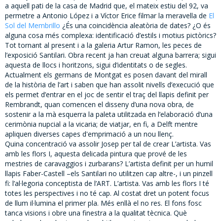
a aquell pati de la casa de Madrid que, el mateix estiu del 92, va
permetre a Antonio López i a Víctor Erice filmar la meravella de
El
Sol del Membrillo
¿És una coincidència aleatòria de dates? ¿O és
alguna cosa més complexa: identificació d’estils i motius pictòrics?
Tot tornant al present i a la galeria Artur Ramon, les peces de
l’exposició Santilari. Obra recent ja han creuat alguna barrera; sigui
aquesta de llocs i horitzons, sigui d’identitats o de segles.
Actualment els germans de Montgat es posen davant del mirall
de la història de l’art i saben que han assolit nivells d’execució que
els permet d’entrar en el joc de sentir el traç del llapis definit per
Rembrandt, quan comencen el disseny d’una nova obra, de
sostenir a la mà esquerra la paleta utilitzada en l’elaboració d’una
cerimònia nupcial a la vicaria; de viatjar, en fi, a Delft mentre
apliquen diverses capes d'emprimació a un nou llenç.
Quina concentració va assolir Josep per tal de crear L’artista. Vas
amb les flors I, aquesta delicada pintura que prové de les
mestries de caravaggios i zurbarans? L’artista definit per un humil
llapis Faber-Castell –els Santilari no utilitzen cap altre-, i un pinzell
fi: l’al·legoria conceptista de l’ART. L’artista. Vas amb les flors I té
totes les perspectives i no té cap. Al costat dret un potent focus
de llum il·lumina el primer pla. Més enllà el no res. El fons fosc
tanca visions i obre una finestra a la qualitat tècnica. Què