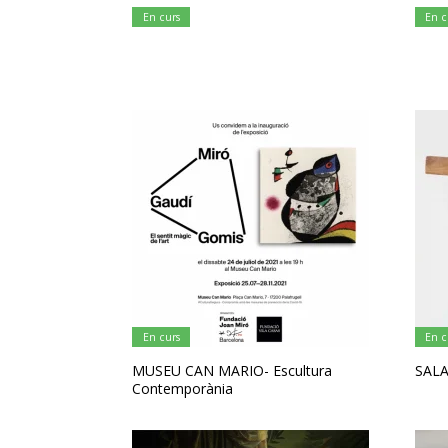
En curs
En c
En curs
En c
MUSEU CAN MARIO- Escultura
SALA
Contemporània