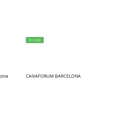
En curs
gona
CAIXAFORUM BARCELONA