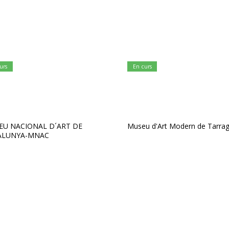
urs
En curs
EU NACIONAL D´ART DE
Museu d'Art Modern de Tarra
ALUNYA-MNAC