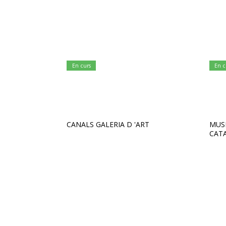
En curs
En c
CANALS GALERIA D 'ART
MUS
CAT