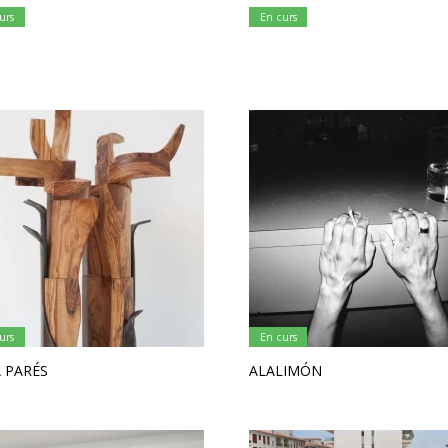
urs
En curs
urs
En curs
 PARÉS
ALALIMÓN