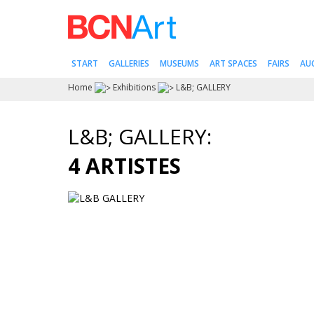
START
GALLERIES
MUSEUMS
ART SPACES
FAIRS
AU
Home
Exhibitions
L&B; GALLERY
L&B; GALLERY:
4 ARTISTES