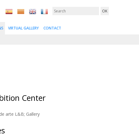
NS
VIRTUAL GALLERY
CONTACT
bition Center
de arte L&B; Gallery
es