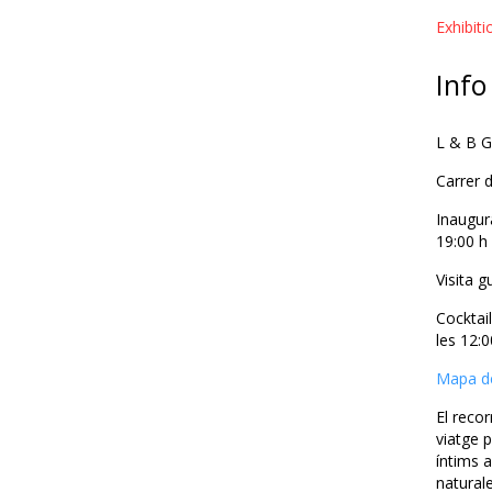
Exhibit
Info
L & B G
Carrer 
Inaugur
19:00 h
Visita g
Cocktai
les 12:0
Mapa de
El reco
viatge p
íntims a
naturale