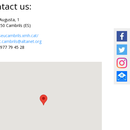
tact us:
ugusta, 1
Cambrils (ES)
eucambrils.xmh.cat/
.cambrils@altanet.org
977 79 45 28