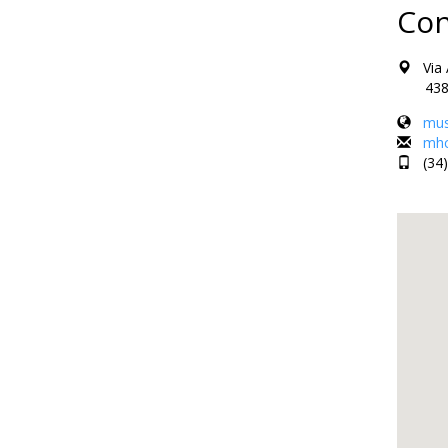
Con
Via A
43850 
mus
mhc
(34)