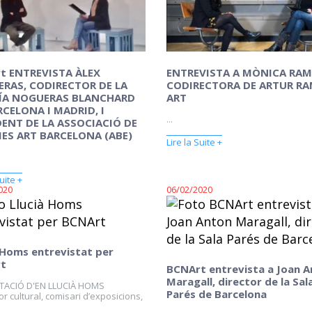
t ENTREVISTA ÀLEX
ENTREVISTA A MÒNICA RA
RAS, CODIRECTOR DE LA
CODIRECTORA DE ARTUR R
ÍA NOGUERAS BLANCHARD
ART
RCELONA I MADRID, I
...
DENT DE LA ASSOCIACIÓ DE
IES ART BARCELONA (ABE)
Lire la Suite +
uite +
020
06/02/2020
 Homs entrevistat per
t
BCNArt entrevista a Joan 
Maragall, director de la Sal
TACIÓ D'EN LLUCIÀ HOMS
Parés de Barcelona
r cultural, comisari d’exposicions,