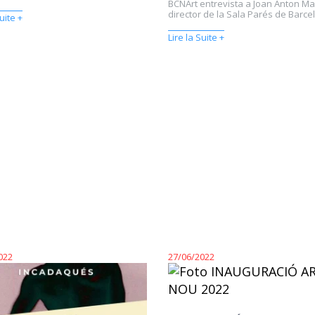
BCNArt entrevista a Joan Anton Ma
director de la Sala Parés de Barcel
uite +
Lire la Suite +
022
27/06/2022