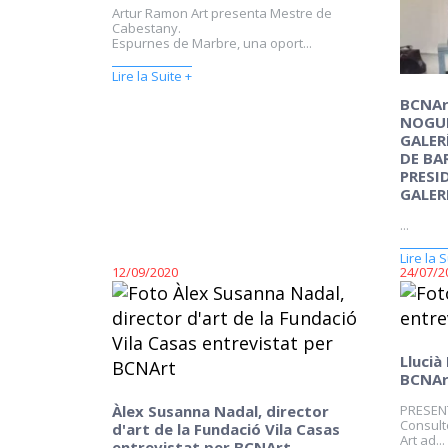
Artur Ramon Art presenta Mestre de
Cabestany.
Espurnes de Marbre, una oport...
Lire la Suite +
BCNAr
NOGUE
GALER
DE BA
PRESI
GALER
...
Lire la S
12/09/2020
24/07/2
Llucià
BCNAr
Àlex Susanna Nadal, director
PRESEN
Consulto
d'art de la Fundació Vila Casas
Art ad...
entrevistat per BCNArt