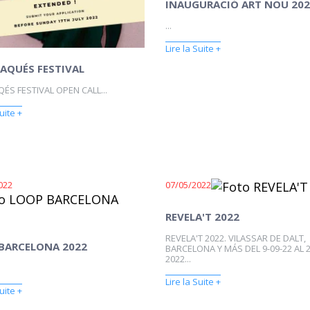
INAUGURACIÓ ART NOU 202
...
Lire la Suite +
AQUÉS FESTIVAL
ÉS FESTIVAL OPEN CALL...
uite +
022
07/05/2022
REVELA'T 2022
REVELA'T 2022. VILASSAR DE DALT,
BARCELONA 2022
BARCELONA Y MÁS DEL 9-09-22 AL 2
2022...
Lire la Suite +
uite +