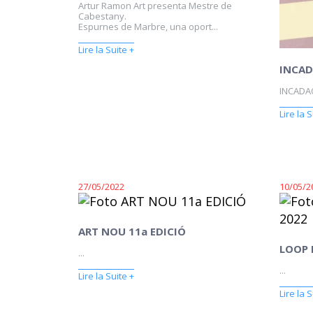
Artur Ramon Art presenta Mestre de
Cabestany.
Espurnes de Marbre, una oport...
Lire la Suite +
INCAD
INCADAQ
Lire la S
27/05/2022
10/05/2
ART NOU 11a EDICIÓ
LOOP 
...
...
Lire la Suite +
Lire la S